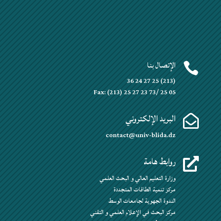
الإتصال بنا

(213) 25 27 24 36
Fax: (213) 25 27 23 73/ 25 05
البريد الإلكتروني

contact@univ-blida.dz
روابط هامة

وزارة التعليم العالي و البحث العلمي
مركز تنمية الطاقات المتجددة
الندوة الجهوية لجامعات الوسط
مركز البحث في الإعلام العلمي و التقني