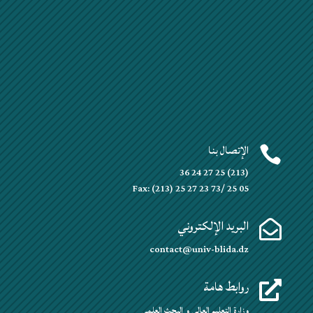
الإتصال بنا

(213) 25 27 24 36
Fax: (213) 25 27 23 73/ 25 05
البريد الإلكتروني

contact@univ-blida.dz
روابط هامة

وزارة التعليم العالي و البحث العلمي