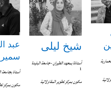
عبد ال
شيخ ليلى
ن
سمير
معمارية
أستاذة بمعهد الطيران -جامعة البليدة
1
أستاذ بجامعة ال
لاتية
مكون بمركز تطوير المقاولاتية
مكون بمركز تطو