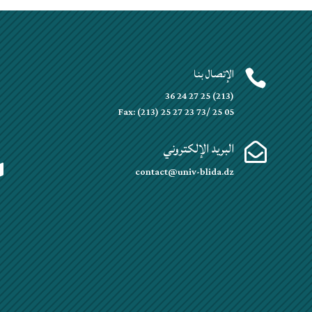
الإتصال بنا


(213) 25 27 24 36
Fax: (213) 25 27 23 73/ 25 05
البريد الإلكتروني


contact@univ-blida.dz