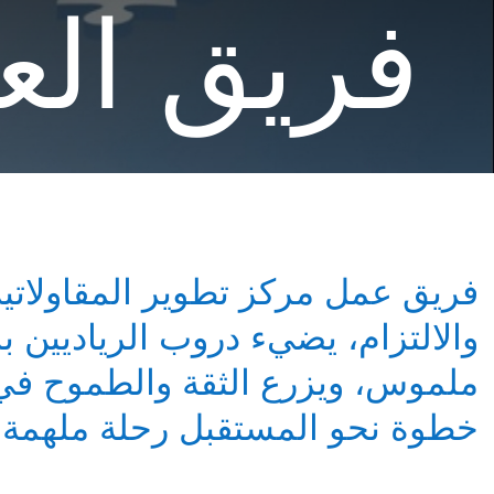
فريق الع
فريق عمل مركز تطوير المقاولاتي
والالتزام، يضيء دروب الرياديين
ملموس، ويزرع الثقة والطموح في
خطوة نحو المستقبل رحلة ملهمة نحو