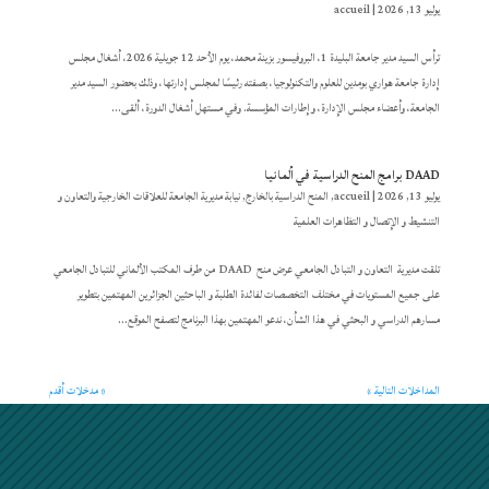
يوليو 13, 2026
|
accueil
ترأس السيد مدير جامعة البليدة 1، البروفيسور بزينة محمد، يوم الأحد 12 جويلية 2026، أشغال مجلس
إدارة جامعة هواري بومدين للعلوم والتكنولوجيا، بصفته رئيسًا لمجلس إدارتها، وذلك بحضور السيد مدير
الجامعة، وأعضاء مجلس الإدارة، وإطارات المؤسسة. وفي مستهل أشغال الدورة، ألقى...
DAAD برامج المنح الدراسية في ألمانيا
يوليو 13, 2026
|
accueil
,
المنح الدراسية بالخارج
,
نيابة مديرية الجامعة للعلاقات الخارجية والتعاون و
التنشيط و الإتصال و التظاهرات العلمية
تلقت مديرية التعاون و التبادل الجامعي عرض منح DAAD من طرف المكتب الألماني للتبادل الجامعي
على جميع المستويات في مختلف التخصصات لفائدة الطلبة و الباحثين الجزائرين المهتمين بتطوير
مسارهم الدراسي و البحثي في هذا الشأن، ندعو المهتمين بهذا البرنامج لتصفح الموقع...
المداخلات التالية »
« مدخلات أقدم