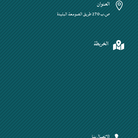
العنوان

ص.ب 270 طريق الصومعة البليدة
الخريطة

الإتصال بنا