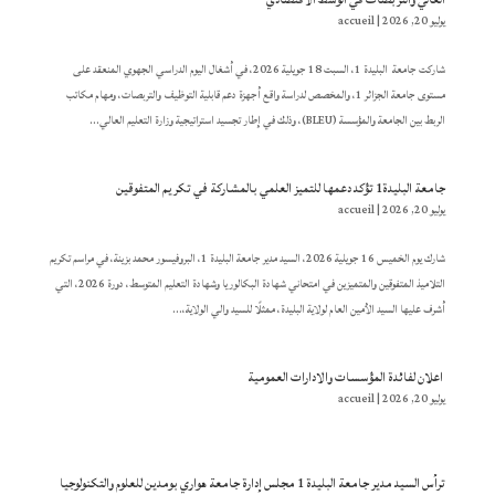
يوليو 20, 2026
|
accueil
شاركت جامعة البليدة 1، السبت 18 جويلية 2026، في أشغال اليوم الدراسي الجهوي المنعقد على
مستوى جامعة الجزائر 1، والمخصص لدراسة واقع أجهزة دعم قابلية التوظيف والتربصات، ومهام مكاتب
الربط بين الجامعة والمؤسسة (BLEU)، وذلك في إطار تجسيد استراتيجية وزارة التعليم العالي...
جامعة البليدة1 تؤكد دعمها للتميز العلمي بالمشاركة في تكريم المتفوقين
يوليو 20, 2026
|
accueil
شارك يوم الخميس 16 جويلية 2026، السيد مدير جامعة البليدة 1، البروفيسور محمد بزينة، في مراسم تكريم
التلاميذ المتفوقين والمتميزين في امتحاني شهادة البكالوريا وشهادة التعليم المتوسط، دورة 2026، التي
أشرف عليها السيد الأمين العام لولاية البليدة، ممثلًا للسيد والي الولاية،...
اعلان لفائدة المؤسسات والادارات العمومية
يوليو 20, 2026
|
accueil
ترأس السيد مدير جامعة البليدة 1 مجلس إدارة جامعة هواري بومدين للعلوم والتكنولوجيا