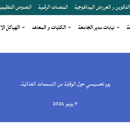
لتكوين و العروض البيداغوجية
المنصات الرقمية
النصوص التنظيمية 
ة
نيابات مدير الجامعة
الكليات و المعاهد
الهياكل الا
يوم تحسيسي حول الوقاية من التسممات الغذائية.
9 يونيو 2026