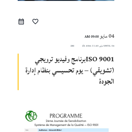
favorite_border
04 مايو
09:00 AM
04 مايو, 11:40 AM
UNTIL
2h 40m
ISO 9001برنامج وفيديو ترويجي
(تشويقي) – يوم تحسيسي بنظام إدارة
الجودة