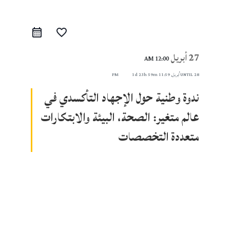
favorite_border
27 أبريل
12:00 AM
28 أبريل, 11:59 PM
UNTIL
1d 23h 59m
ندوة وطنية حول الإجهاد التأكسدي في
عالم متغير: الصحة، البيئة والابتكارات
متعددة التخصصات