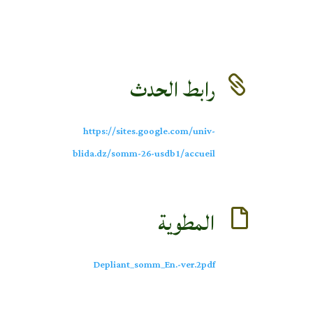
رابط الحدث

https://sites.google.com/univ-
blida.dz/somm-26-usdb1/accueil
المطوية

Depliant_somm_En.-ver.2pdf