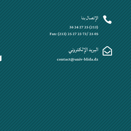
الإتصال بنا


(213) 25 27 24 36
Fax: (213) 25 27 23 73/ 25 05
البريد الإلكتروني


contact@univ-blida.dz