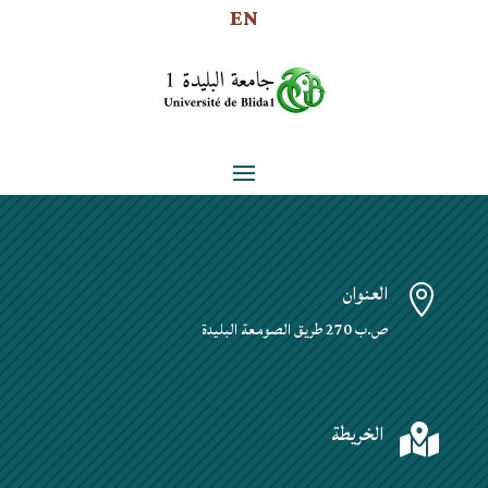
EN
العنوان

ص.ب 270 طريق الصومعة البليدة
الخريطة
