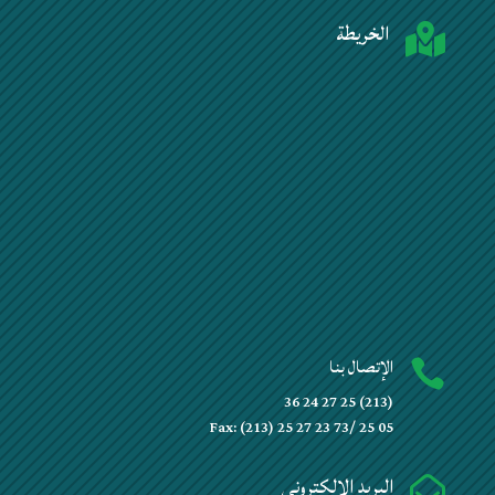
الخريطة

الإتصال بنا

(213) 25 27 24 36
Fax: (213) 25 27 23 73/ 25 05
البريد الإلكتروني
