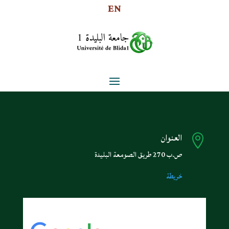
EN
العنوان

ص.ب 270 طريق الصومعة البليدة
خريطة