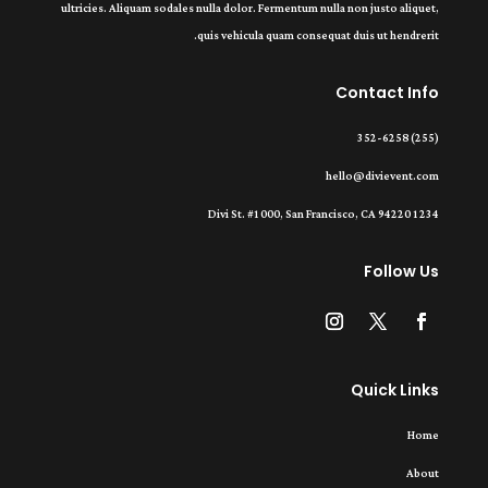
ultricies. Aliquam sodales nulla dolor. Fermentum nulla non justo aliquet,
quis vehicula quam consequat duis ut hendrerit.
Contact Info
(255) 352-6258
hello@divievent.com
1234 Divi St. #1000, San Francisco, CA 94220
Follow Us
Quick Links
Home
About