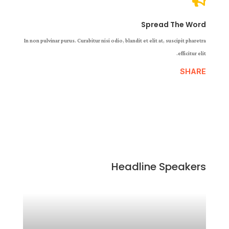

Spread The Word
In non pulvinar purus. Curabitur nisi odio, blandit et elit at, suscipit pharetra
efficitur elit.
SHARE
Headline Speakers