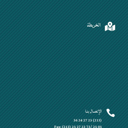
الخريطة

الإتصال بنا

(213) 25 27 24 36
Fax: (213) 25 27 23 73/ 25 05