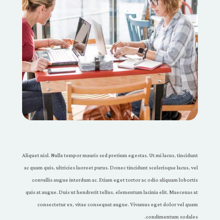
Aliquet nisl. Nulla tempor mauris sed pretium egestas. Ut mi lacus, tincidunt
ac quam quis, ultricies laoreet purus. Donec tincidunt scelerisque lacus, vel
convallis augue interdum ac. Etiam eget tortor ac odio aliquam lobortis
quis at augue. Duis ut hendrerit tellus, elementum lacinia elit. Maecenas at
consectetur ex, vitae consequat augue. Vivamus eget dolor vel quam
condimentum sodales.