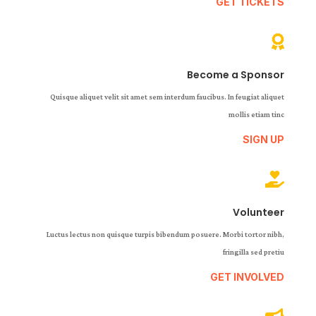
GET TICKETS

Become a Sponsor
Quisque aliquet velit sit amet sem interdum faucibus. In feugiat aliquet
mollis etiam tinc
SIGN UP

Volunteer
Luctus lectus non quisque turpis bibendum posuere. Morbi tortor nibh,
fringilla sed pretiu
GET INVOLVED