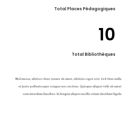
Total Places Pédagogiques
10
Total Bibliothèques
Nisl massa, ultrices vitae ornare sit amet, ultricies eget orci. Sed vitae nulla
et justo pellentesque congue nec eu risus. Quisque aliquet velit sit amet
sem interdum faucibus. In feugiat aliquet mollis etiam tincidunt ligula.