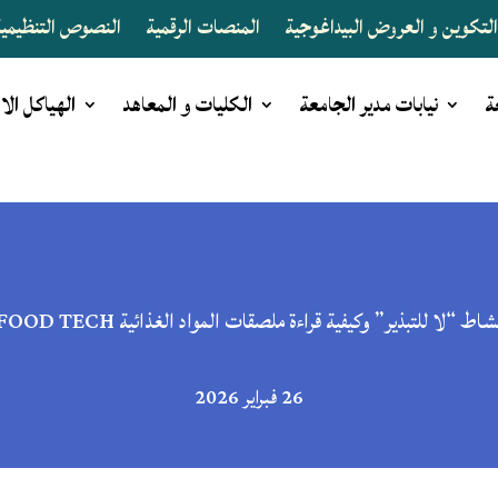
لتكوين و العروض البيداغوجية
المنصات الرقمية
النصوص التنظيمية 
ة
نيابات مدير الجامعة
الكليات و المعاهد
الهياكل الا
شاط “لا للتبذير” وكيفية قراءة ملصقات المواد الغذائية FOOD TECH
26 فبراير 2026