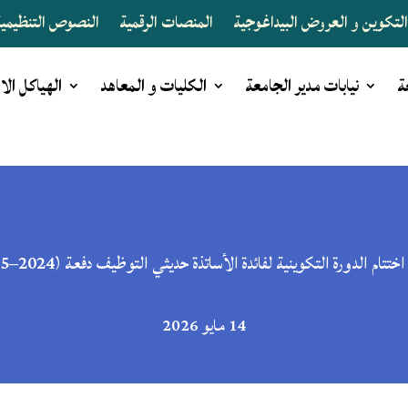
لتكوين و العروض البيداغوجية
المنصات الرقمية
النصوص التنظيمية 
ة
نيابات مدير الجامعة
الكليات و المعاهد
الهياكل الا
ختتام الدورة التكوينية لفائدة الأساتذة حديثي التوظيف دفعة (2024–2025)
14 مايو 2026