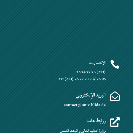
الإتصال بنا

(213) 25 27 24 36
Fax: (213) 25 27 23 73/ 25 05
البريد الإلكتروني

contact@univ-blida.dz
روابط هامة

وزارة التعليم العالي و البحث العلمي