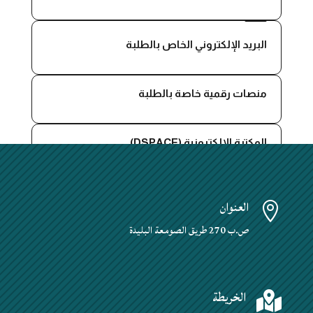

البريد الإلكتروني الخاص بالطلبة

منصات رقمية خاصة بالطلبة

المكتبة الإلكترونية (DSPACE)
العنوان

ص.ب 270 طريق الصومعة البليدة
الخريطة
