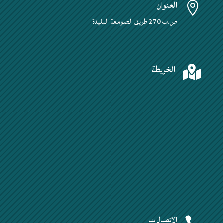
العنوان

ص.ب 270 طريق الصومعة البليدة
الخريطة

الإتصال بنا
