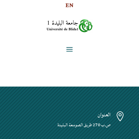
EN
العنوان

ص.ب 270 طريق الصومعة البليدة