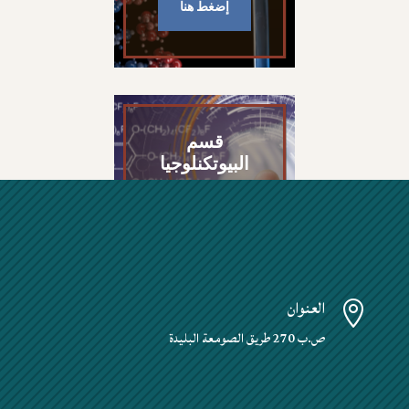
إضغط هنا
قسم
البيوتكنلوجيا
إضغط هنا
العنوان

ص.ب 270 طريق الصومعة البليدة