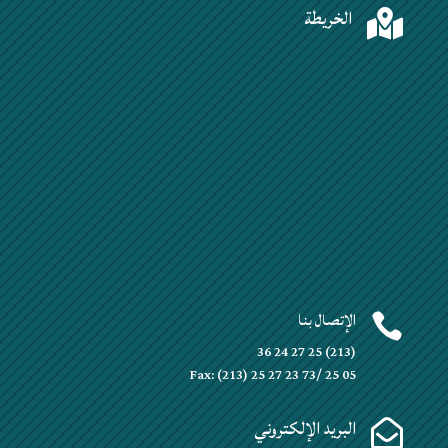
الخريطة

الإتصال بنا

(213) 25 27 24 36
Fax: (213) 25 27 23 73/ 25 05
البريد الإلكتروني
