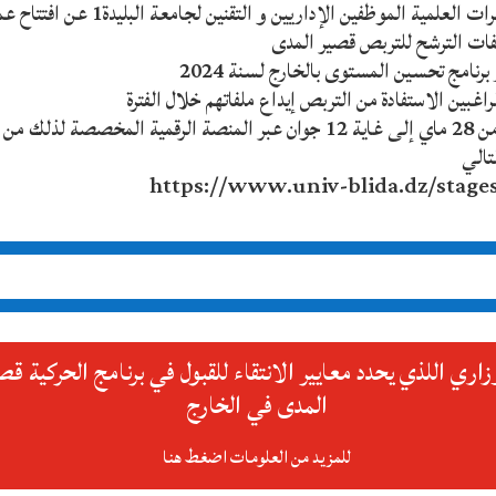
و التظاهرات العلمية الموظفين الإداريين و التقنين لجامعة البليدة
فات الترشح للتربص قصير المدى
برنامج تحسين المستوى بالخارج لسنة 2024
راغبين الاستفادة من التربص إيداع ملفاتهم خلال الفترة
الممتدة من 28 ماي إلى غاية 12 جوان عبر المنصة الرقمية المخصصة لذلك 
تالي
https://www.univ-blida.dz/stage
زاري اللذي يحدد معايير الانتقاء للقبول في برنامج الحركية قص
المدى في الخارج
للمزيد من العلومات اضغط هنا