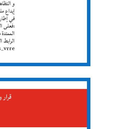
إيداع مل
في إطار 
:فعلى ال
الرابط ال
s_vrre
قرار و