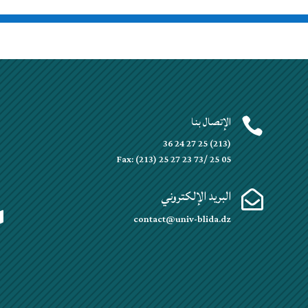
الإتصال بنا


(213) 25 27 24 36
Fax: (213) 25 27 23 73/ 25 05
البريد الإلكتروني


contact@univ-blida.dz