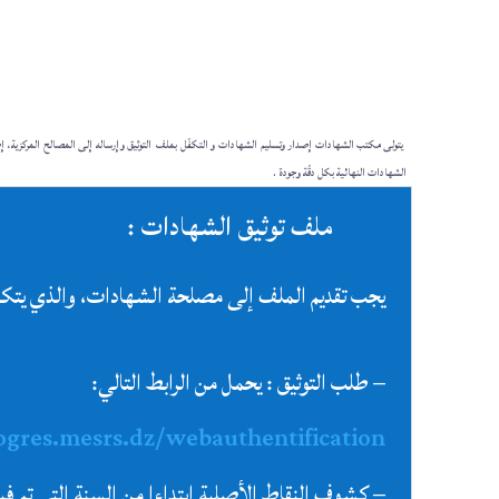
يتولى مكتب الشهادات إصدار وتسليم الشهادات و التكفّل بملف التوثيق وإرساله إلى المصالح المركزية، إ
الشهادات النهائية بكل دقّة وجودة .
ملف توثيق الشهادات :
يجب تقديم الملف إلى مصلحة الشهادات، والذي يتك
– طلب التوثيق : يحمل من الرابط التالي:
ogres.mesrs.dz/webauthentification
– كشوف النقاط الأصلية ابتداءا من السنة التي تم في