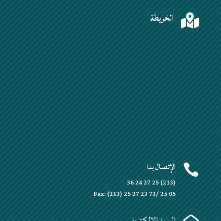
الخريطة

الإتصال بنا

(213) 25 27 24 36
Fax: (213) 25 27 23 73/ 25 05
البريد الإلكتروني