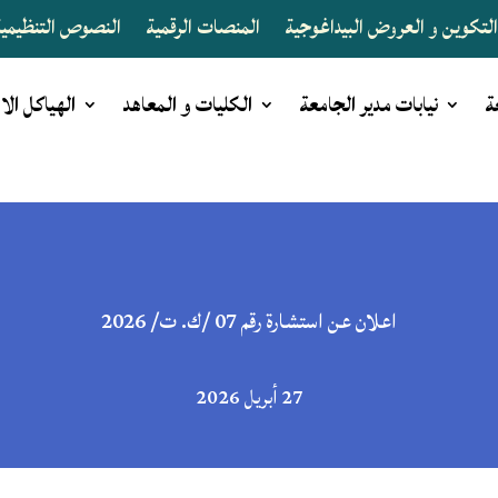
لتكوين و العروض البيداغوجية
المنصات الرقمية
النصوص التنظيمية 
ة
نيابات مدير الجامعة
الكليات و المعاهد
الهياكل الا
اعلان عن استشارة رقم 07 /ك. ت/ 2026
27 أبريل 2026