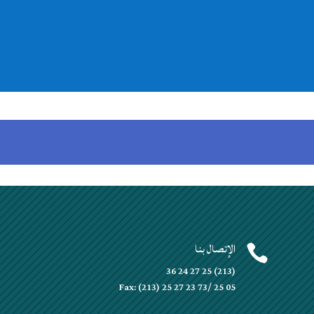
الإتصال بنا


(213) 25 27 24 36
Fax: (213) 25 27 23 73/ 25 05