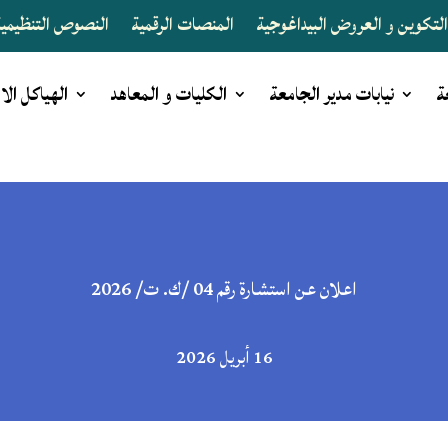
لتكوين و العروض البيداغوجية
المنصات الرقمية
النصوص التنظيمية 
ة
نيابات مدير الجامعة
الكليات و المعاهد
الهياكل الا
اعلان عن استشارة رقم 04 /ك. ت/ 2026
16 أبريل 2026