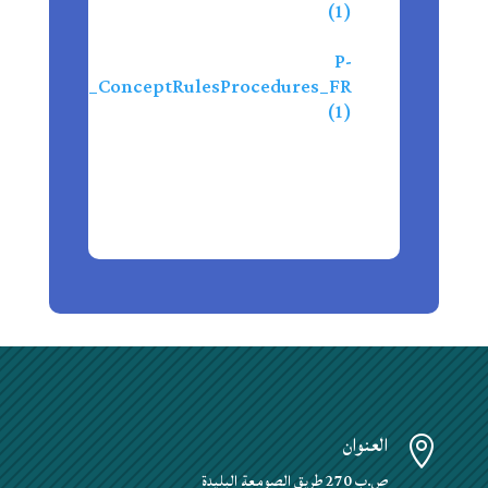
(1)
P-
ntionPrize_ConceptRulesProcedures_FR
(1)
العنوان

ص.ب 270 طريق الصومعة البليدة