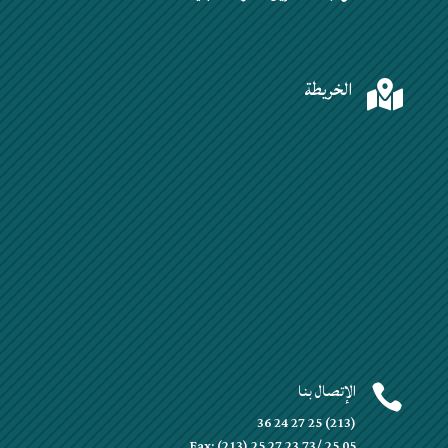
الخريطة

الإتصال بنا

(213) 25 27 24 36
Fax: (213) 25 27 23 73/ 25 05