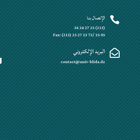
الإتصال بنا


(213) 25 27 24 36
Fax: (213) 25 27 23 73/ 25 05
البريد الإلكتروني


contact@univ-blida.dz