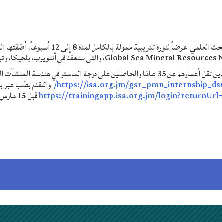
تلقت زارة التعليم العالي والبحث العلمي عرضاً لدورة تدريبية
ندعو المرشحين المهتمين الذين تقل أعمارهم عن 35 عامًا والحاصلين على درجة الماستر في ه
https://isa.org.jm/gsr_pmn_internship_dst
والتقدم بطلب عبر بو
https://trainingapp.isa.org.jm/login?returnUr
قبل
15
مارس 202