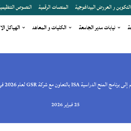
لتكوين و العروض البيداغوجية
المنصات الرقمية
النصوص التنظيمية 
ة
نيابات مدير الجامعة
الكليات و المعاهد
الهياكل الا
لدراسية ISA بالتعاون مع شركة GSR لعام 2026 في المجال البحري
25 فبراير 2026