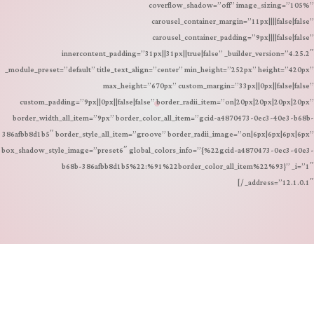
coverflow_shadow=”off” image_sizing=”105%”
carousel_container_margin=”11px||||false|false”
carousel_container_padding=”9px||||false|false”
innercontent_padding=”31px||31px||true|false” _builder_version=”4.25.2″
_module_preset=”default” title_text_align=”center” min_height=”252px” height=”420px”
max_height=”670px” custom_margin=”33px||0px||false|false”
custom_padding=”9px||0px||false|false” border_radii_item=”on|20px|20px|20px|20px”
border_width_all_item=”9px” border_color_all_item=”gcid-a4870473-0ec3-40e3-b68b-
386afbb8d1b5″ border_style_all_item=”groove” border_radii_image=”on|6px|6px|6px|6px”
box_shadow_style_image=”preset6″ global_colors_info=”{%22gcid-a4870473-0ec3-40e3-
b68b-386afbb8d1b5%22:%91%22border_color_all_item%22%93}” _i=”1″
_address=”12.1.0.1″ /]