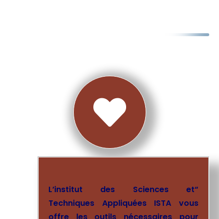

L’institut des Sciences et
“
Techniques Appliquées ISTA vous
offre les outils nécessaires pour