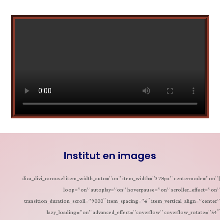
Institut en images
[dica_divi_carousel item_width_auto=”on” item_width=”378px” centermode=”on”
loop=”on” autoplay=”on” hoverpause=”on” scroller_effect=”on”
transition_duration_scroll=”9000″ item_spacing=”4″ item_vertical_align=”center”
lazy_loading=”on” advanced_effect=”coverflow” coverflow_rotate=”54″