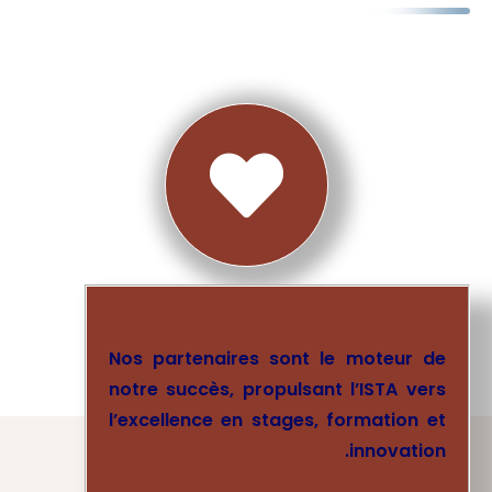

Nos partenaires sont le moteur de
notre succès, propulsant l’ISTA vers
l’excellence en stages, formation et
innovation.