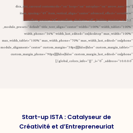
[dica_divi_carousel centermode=”on” loop=”on” autoplay=”on” arrow_nav=”on”
item_spacing=”49″ item_vertical_align=”center” advanced_effect=”coverflow”
coverflow_rotate=”38″ coverflow_shadow=”off” _builder_version=”4.25.2″
_module_preset=”default” title_text_align=”center” width=”100%” width_tablet=”100%”
width_phone=”56%” width_last_edited=”on|desktop” max_width=”100%”
max_width_tablet=”100%” max_width_phone=”70%” max_width_last_edited=”on|phone”
module_alignment=”center” custom_margin=”38px||||false|false” custom_margin_tablet=””
custom_margin_phone=”90px||||false|false” custom_margin_last_edited=”on|phone”
global_colors_info=”{}” _i=”0″ _address=”10.0.0.0″ /]
Start-up ISTA : Catalyseur de
Créativité et d’Entrepreneuriat