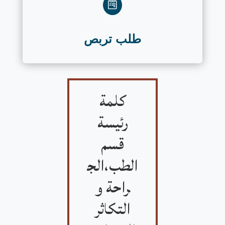

طلب تربص
كلمة
رئيسة
قسم
الطب،الج
راحة و
التكاثر