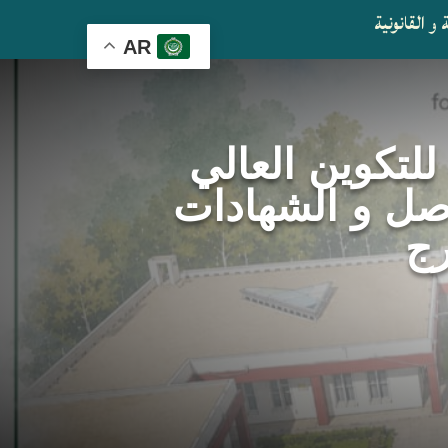
و القانونية
AR
 للتكوين العالي
اصل و الشهادات
رج