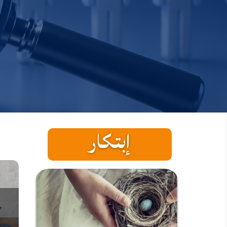
إبتكار