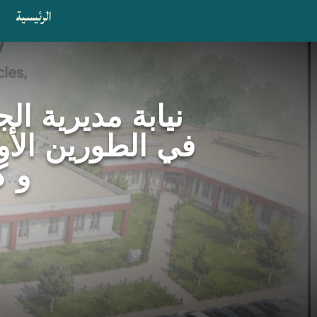
الرئيسية
ا
نيابة مديرية الج
في الطورين الأو
و ك