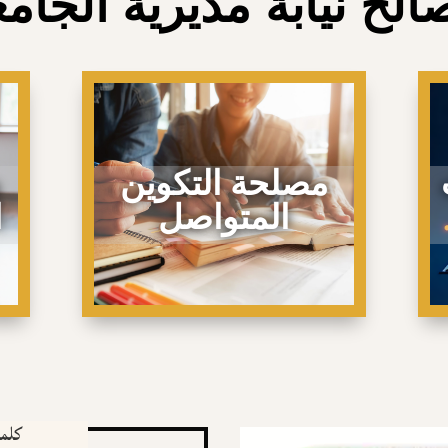
لح نيابة مديرية الجام
مصلحة التكوين
المتواصل
ا
كلمة