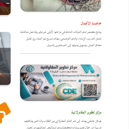
حاضنة الأعمال
برنامج مخصص لدعم الشركات الناشئة في مراحلها الأولى عبر توفير بيئة عمل متكاملة
تشمل التدريب، الإرشاد، والدعم اللوجستي؛ بهدف تسريع نمو المشاريع، تقليل
مخاطر الفشل، وتسهيل وصولها إلى المستثمرين والسوق.

مركز تطوير المقاولاتية
هيكل جامعي يهدف إلى نشر الفكر المقاولاتي بين الطلاب والباحثين ومرافقتهم
تدريبياً؛ من خلال تقديم ورشات متخصصة ودعم إستراتيجي لتمكينهم من تحويل