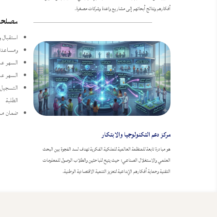
أفكارهم ونتائج أبحاتهم إلى مشاريع واعدة وشركات مصغرة.
مصلحة ا
استقبال 
ومساعدته
السهر عل
السهر على
التسجيل، 
الطلبة
ضمان مسك
مركز دعم التكنولوجيا والابتكار
هو مبادرة تابعة للمنظمة العالمية للملكية الفكرية تهدف لسد الفجوة بين البحث
العلمي والاستغلال الصناعي؛ حيث يتيح للباحثين والطلاب الوصول للمعلومات
التقنية وحماية أفكارهم الإبداعية لتعزيز التنمية الاقتصادية الوطنية.