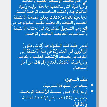
في إطار مختلف الأنشطة العلمية والثقافية
والرياضية التي ستنظمها جامعة البليدة وكلية
التكنولوجيا، وكذلك المنافسات الوطنية للسنة
الجامعية 2025/2026، يعلن مصلحة الأنشطة
العلمية والثقافية والرياضية لكلية التكنولوجيا عن
فتح باب التسجيل للمشاركة في مختلف الأنشطة
والمنافسات الجامعية المحلية والوطنية
.
يُدعى طلبة كلية التكنولوجيا (إناث وذكور)
الراغبون في المشاركة في هذه الأنشطة إلى
التقرب من مصلحة الأنشطة العلمية والثقافية
والرياضية، الكائنة بالجناح رقم 24، من أجل
التسجيل
.
ملف التسجيل
:
نسخة من الشهادة المدرسية
.
أربع (04) صور شمسية للأنشطة الرياضية،
وصورتان (02) شمسيتان للأنشطة العلمية
والثقافية
.