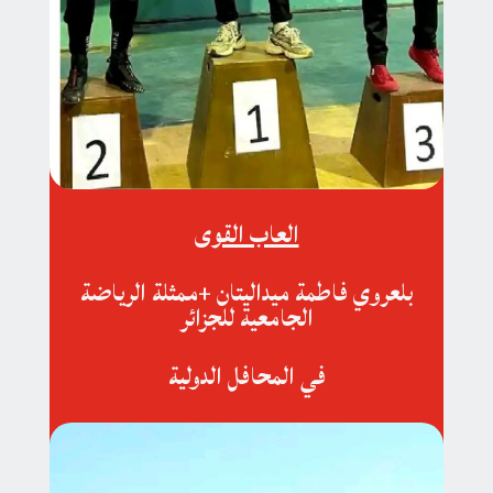
العاب القوى
بلعروي فاطمة ميداليتان +ممثلة الرياضة
الجامعية للجزائر
في المحافل الدولية