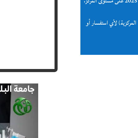
(CDE Blida1) يومًا موجَّهًا للطلبة أصحاب المشاريع يوم 19 نوفمبر 2025 على مستوى المركز،
طوير ريادة الأعمال بجامعة البليدة 1 (المكتبة المركزية) لأي استفسار أو