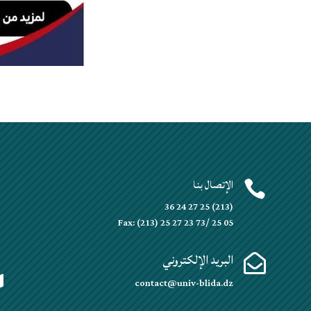
الإتصال بنا


(213) 25 27 24 36
Fax: (213) 25 27 23 73/ 25 05
البريد الإلكتروني


contact@univ-blida.dz