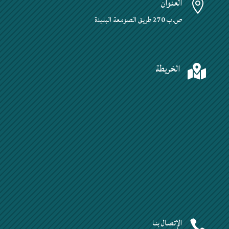
العنوان

ص.ب 270 طريق الصومعة البليدة
الخريطة

الإتصال بنا
