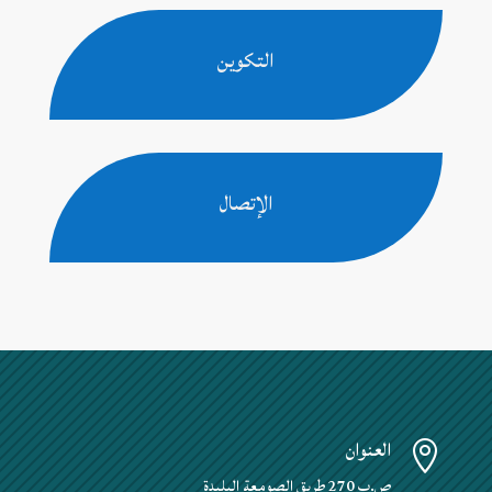
التكوين
الإتصال
العنوان

ص.ب 270 طريق الصومعة البليدة