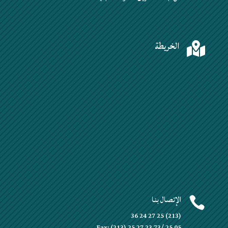
الخريطة

الإتصال بنا

(213) 25 27 24 36
Fax: (213) 25 27 23 73/ 25 05