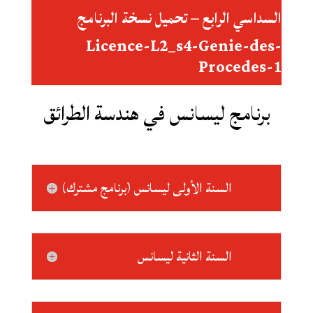
السداسي الرابع – تحميل نسخة البرنامج
Licence-L2_s4-Genie-des-
Procedes-1
برنامج ليسانس في هندسة الطرائق
السنة الأولى ليسانس (برنامج مشترك)
السنة الثانية ليسانس