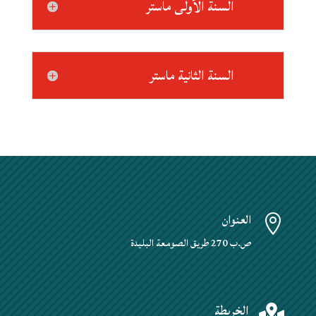
السنة الأولى ماستر
السنة الثانية ماستر
العنوان

ص.ب 270 طريق الصومعة البليدة
الخريطة
