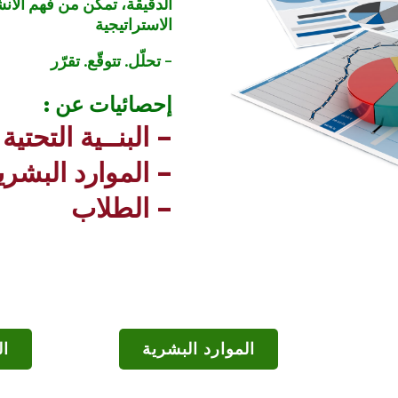
الدقيقة، تمكّن من فهم الأن
الاستراتيجية
– تحلّل. تتوقّع. تقرّر
إحصائيات عن :
– البنــية التحتية
– الموارد البشري
– الطلاب
الموارد البشرية
ال