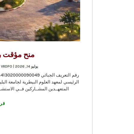
منح مؤقت رقم 10/ج.ب
يوليو 14, 2026
|
VRDPO-منح مؤقتة
,
ر
المتعهــدين المشــاركين فــي الاستشــارة رقــم: 06/ج.ب1 /2026 بت
قرا