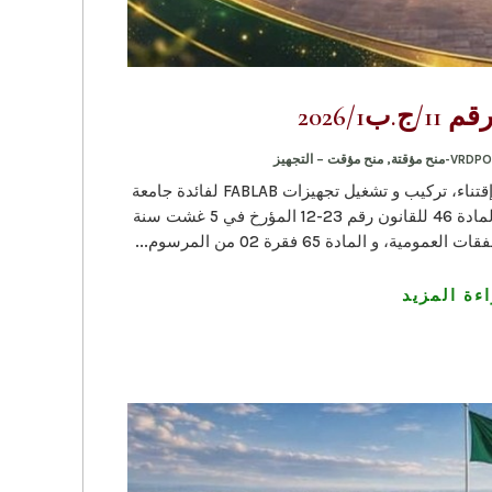
ب2026/1
VRDPO
,
منح مؤقت – التجهيز
رقم التعريف الجبائي 413020000090049إقتناء، تركيب و تشغيل تجهيزات FABLAB لفائدة جامعة
البليدة 1 رقم 11/ج.ب1 /2026طبقاً لأحكام المادة 46 للقانون رقم 23-12 المؤرخ في 5 غشت سنة
ءة المزيد