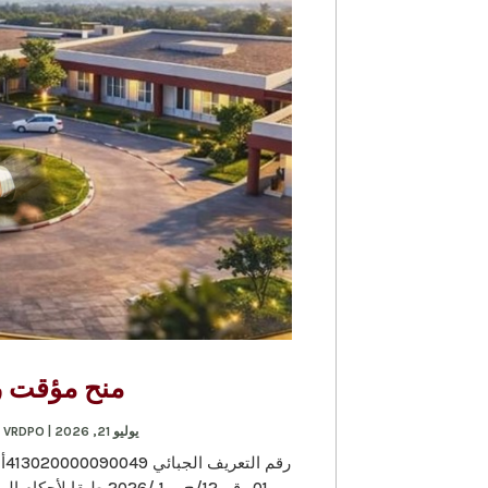
منح مؤقت رقم 12/ج.
يوليو 21, 2026
|
VRDPO-منح مؤقتة
,
رق