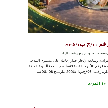
2026/1
VRDPO
,
منح مؤقت – البناء
قم التعريف الجبائي 413020000090049دراسة ومتابعة لإنجاز جدار إحاطة على مستوى المدخل
الرئيسي لمعهد العلوم البيطرية لجامعة البليدة 1 رقم 10/ج.ب1 /2026تعلــم جـــامعة البليدة 1 كافة
اريـــخ 09 /06/...
ءة المزيد