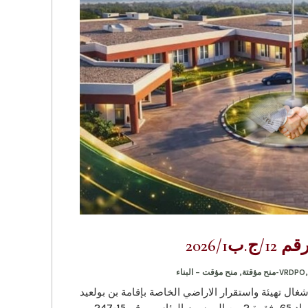
ب2026/1
VRDPO
,
منح مؤقت – البناء
م التعريف الجبائي 413020000090049أشغال تهيئة واستقرار الاراضي الخاصة بإقامة بن بولعيد