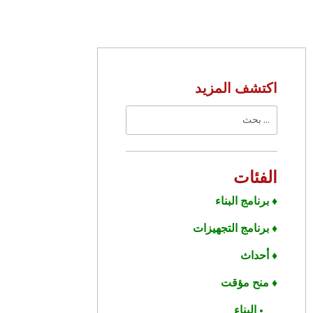
اكتشف المزيد
الفئات
♦ برنامج البناء
♦ برنامج التجهيزات
♦ أحداث
♦ منح مؤقت
• البناء