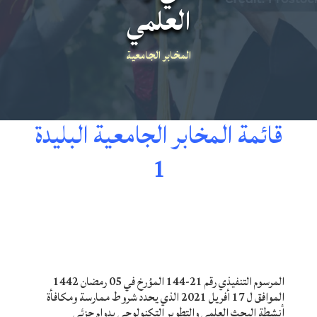
العلمي
المخابر الجامعية
قائمة المخابر الجامعية البليدة
1
المرسوم التنفيذي رقم 21-144 المؤرخ في 05 رمضان 1442
الموافق ل 17 أفريل 2021 الذي يحدد شروط ممارسة ومكافأة
أنشطة البحث العلمي والتطوير التكنولوجي بدوام جزئي