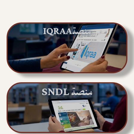
منصةIQRAA
منصة SNDL