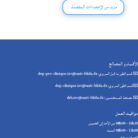
مزيد من الإحصاءات المفصلة
الأقسام و المصالح
📧 قسم الطور ما قبل السريري: dep-pre-clinique.isv@univ-blida.dz
📧قسم الطور السريري: dep-clinique.isv@univ-blida.dz
📧 مصلحة المستخدمين : drh.isv@univ-blida.dz
مواقيت العمل
08h00 – 16h30 من الأحد إلى الخميس
08h00 – 12h00 السبت
الجمعة : مغلق