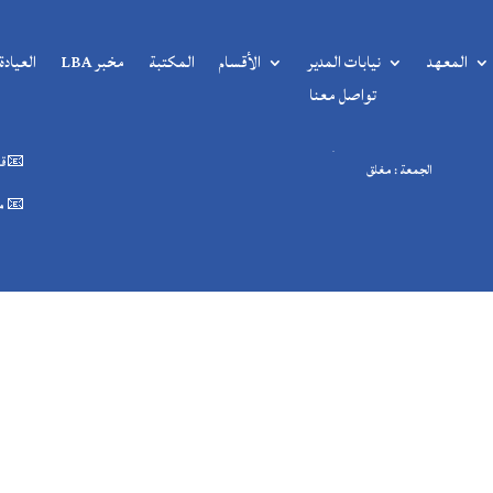
المعهد
نيابات المدير
الأقسام
المكتبة
مخبر LBA
العيادة
مواقيت العمل
الأقس
تواصل معنا
08h00 – 16h30 من الأحد إلى الخميس
📧 قسم الطو
08h00 – 12h00 السبت
📧قسم الطور 
الجمعة : مغلق
📧 مصلحة 