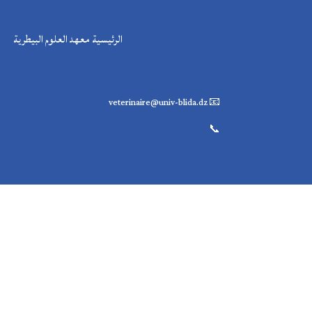
الرئيسية معهد العلوم البيطرية
إتصال
📍 معهد العلوم البيطرية، طريق الصومعة، البليدة
📧 veterinaire@univ-blida.dz
📞