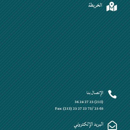
الخريطة

الإتصال بنا

(213) 25 27 24 36
Fax: (213) 25 27 23 73/ 25 05
البريد الإلكتروني
