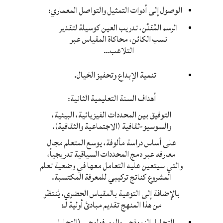
الوصول إلى أدوات التمثيل والتواصل المعماري:
الرسم المُقنَّن، تدريب العين كوسيلة لتقدير
نسب الكائن، محاكاة المقياس عبر
التلاعب…
تنمية الإبداع وتحفيز الخيال.
أهداف السنة التعليمية الثانية:
التوفيق بين المحددات الفيزيائية، البيئية،
والسوسيو-ثقافية (الاجتماعية والثقافية).
على أساس دراسة مألوفة، يوسع المتعلم مجال
معارفه عبر دمج المحددات السياقية تدريجياً،
والتي سيتعين عليه التعامل معها في وضعية تعلم
المشروع كناتج تركيبي للمعرفة المكتسبة.
بالإضافة إلى التوعية بالمقياس الحضري، يُنتظر
من هذا المنهج تقديم مبادئ أولية لـ:
التحليل النموذجي-المورفولوجي (التحليل