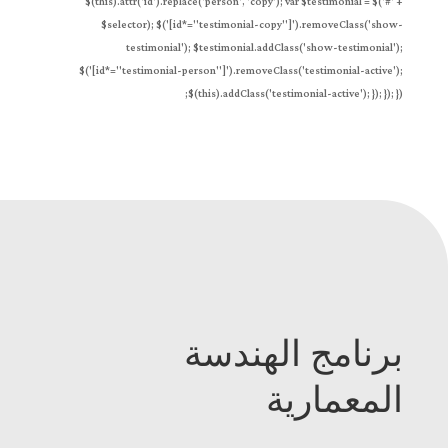
$(this).attr('id').replace('person', 'copy'); var $testimonial = $('#' +
$selector); $('[id*="testimonial-copy"]').removeClass('show-
testimonial'); $testimonial.addClass('show-testimonial');
$('[id*="testimonial-person"]').removeClass('testimonial-active');
$(this).addClass('testimonial-active'); }); }); });
برنامج الهندسة
المعمارية