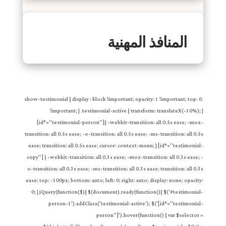
المنافذ المهنية
.show-testimonial { display : block !important; opacity: 1 !important; top: 0
!important; } .testimonial-active { transform: translateX(-10%); }
[id*="testimonial-person"]{ -webkit-transition: all 0.5s ease; -moz-
transition: all 0.5s ease; -o-transition: all 0.5s ease; -ms-transition: all 0.5s
ease; transition: all 0.5s ease; cursor: context-menu; } [id*="testimonial-
copy"] { -webkit-transition: all 0.3s ease; -moz-transition: all 0.3s ease; -
o-transition: all 0.3s ease; -ms-transition: all 0.3s ease; transition: all 0.3s
ease; top: -100px; bottom: auto; left: 0; right: auto; display: none; opacity:
0; } jQuery(function($){ $(document).ready(function(){ $('#testimonial-
person-1').addClass('testimonial-active'); $('[id*="testimonial-
person"]').hover(function() { var $selector =