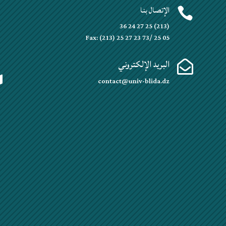
الإتصال بنا


(213) 25 27 24 36
Fax: (213) 25 27 23 73/ 25 05
البريد الإلكتروني


contact@univ-blida.dz