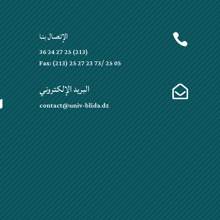
الإتصال بنا


(213) 25 27 24 36
Fax: (213) 25 27 23 73/ 25 05
البريد الإلكتروني


contact@univ-blida.dz