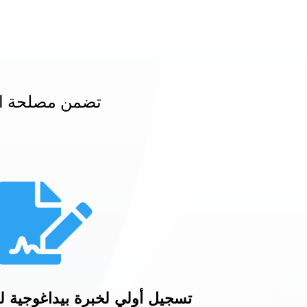
تضمن مصلحة الت

تسجيل أولي لخبرة بيداغوجية 