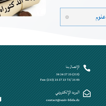
علوم
الإتصال بنا


(213) 25 27 24 36
Fax: (213) 25 27 23 73/ 25 05
البريد الإلكتروني


contact@univ-blida.dz