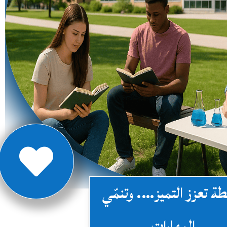

ة تعزز التميز…. وتنمّي
المهارات