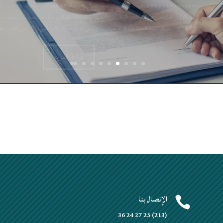
بعنوان السنة المالية 2026 نتائج الانتقاء الأولي للمترشحين من الموظفين الإداريين والتقنيين بمعهد علم الطيران...
قراءة المزيد
 المعهـــد
 المعهـــد
الإتصال بنا


(213) 25 27 24 36