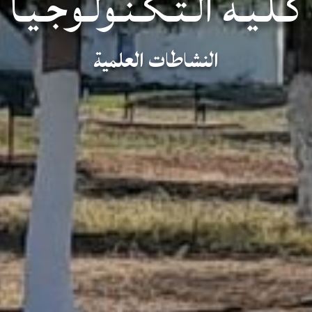
كـلـيـة الـتـكـنـولـوجـيـا
النشاطات العلمية