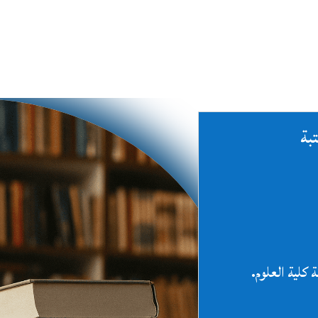
بة
 كلية العلوم.