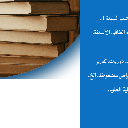
لب
البليدة
1.
الطاقم،
الأساتذة،
،
دوريات،
تقارير
راص
مضغوطة،
إلخ
.
ية
العلوم
.