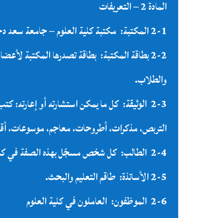
المادة 2 – التعريفات
2-1
المكتبة
:
مكتبة
كلية
العلوم
– جامعة
سعد
دح
2-2
بطاقة
المكتبة
:
بطاقة
تصدرها
المكتبة
لأعضاء
والطلاب
.
2-3
الوثيقة
:
كل
ما
يمكن
استشارته
أو
إعارته
: كتب
التربص،
مذكرات،
أطروحات،
معاجم،
موسوعات،
أق
2-4
الطالب
:
كل
شخص
مسجّل
بهذه
الصفة
في
كل
2-5 الأساتذة:
طاقم
التعليم
والبحث
.
2-6
الموظفون
:
العاملون
في
كلية
العلوم