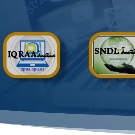
ة SNDL
منصةIQRAA