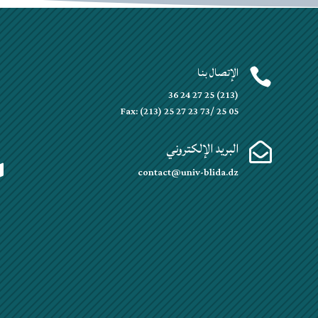
الإتصال بنا


(213) 25 27 24 36
Fax: (213) 25 27 23 73/ 25 05
البريد الإلكتروني


contact@univ-blida.dz