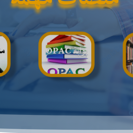
منص
بوابة OPAC