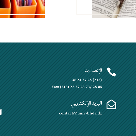
الإتصال بنا


(213) 25 27 24 36
Fax: (213) 25 27 23 73/ 25 05
البريد الإلكتروني


contact@univ-blida.dz