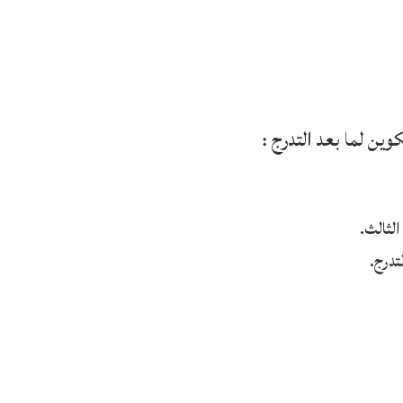
وين لما بعد التدرج :
الثالث.
تدرج.