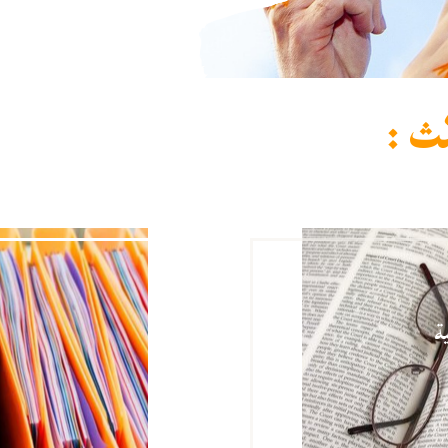
ث :
ة