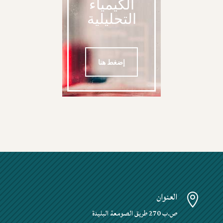
الكيمياء
التحليلية
إضغط هنا
العنوان

ص.ب 270 طريق الصومعة البليدة