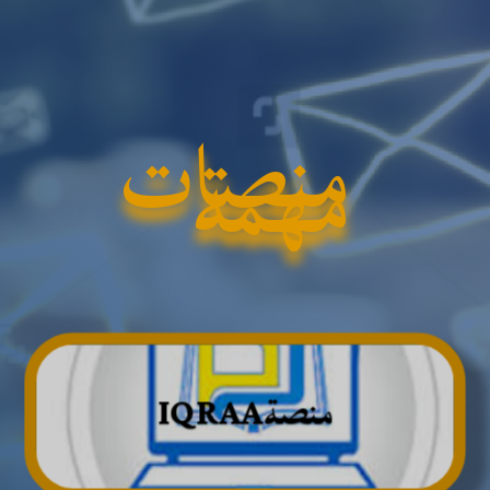
منصات
مهمة
منصةIQRAA