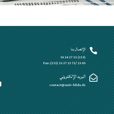
الإتصال بنا


(213) 25 27 24 36
Fax: (213) 25 27 23 73/ 25 05
البريد الإلكتروني


contact@univ-blida.dz