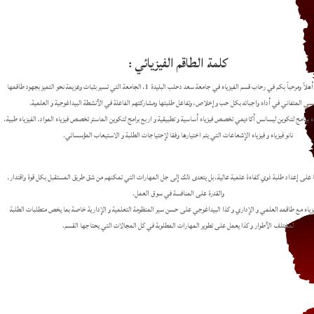
كلمة الطاقم الفيزيائي :
أعزائي الطلبة، أهلاً ومرحباً بكم في رحاب قسم الفيزياء في جامعة سعد دحلب البليدة 1، الجامعة التي تسير بثبات وعزيمة نحو التميز بجهود طاقمها
يسي المتفاني في أداء واجباته بكل حب وإخلاص، وتفاعل طلبتها ومشاركتهم الفاعلة في الأنشطة البيداغوجية و العلمية.
اء برنامج لتكوين ليسانس أكاديمي تخصص فيزياء أساسية و تطبيقية و اربع برامج لتكوين الماستر تخصص فيزياء المواد، الفيزياء طبية،
نانو فيزياء و فيزياء الإشعاعات التي يتم اختيارها وفقا لإحتياجات الطلبة و الاستيعاب المؤسساتي.
ا على إعداد طلبة ذوي كفاءة علمية عالية، بل يتعدى ذلك إلى جل المهارات التي تمكنهم من شق طريق المستقبل بكل قوة واقتدار،
والقدرة على المنافسة في سوق العمل.
زياء مع طاقمه العلمي و الإداري و كذا البيداغوجي على حسن سير المنظومة التعلمية و الإدارية خاصة بما يخص متطلبات الطلبة
لمختلف الأطوار و كذا يعمل على تطوير المهارات المطلوبة في كل المجالات التي يحتاجها القسم.